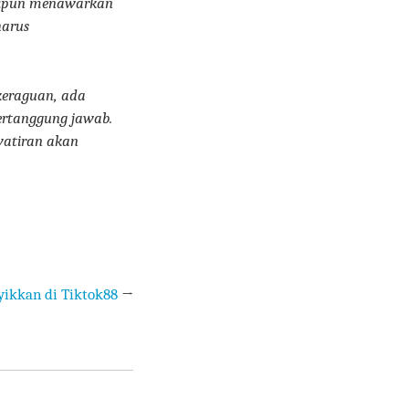
skipun menawarkan
harus
keraguan, ada
bertanggung jawab.
watiran akan
ikkan di Tiktok88
→