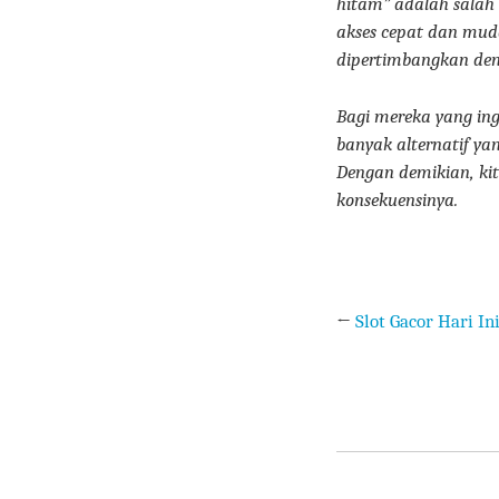
hitam” adalah salah
akses cepat dan mud
dipertimbangkan deng
Bagi mereka yang in
banyak alternatif ya
Dengan demikian, k
konsekuensinya.
←
Slot Gacor Hari I