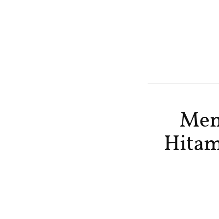
Mem
Hitam