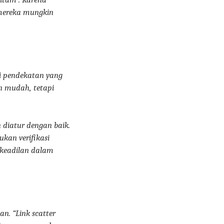
 mereka mungkin
si pendekatan yang
an mudah, tetapi
 diatur dengan baik.
an verifikasi
 keadilan dalam
n. “Link scatter