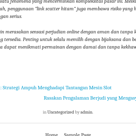
 satu fenomena yang mencerminkan kompleksitas pasar ini. Me
ah, penggunaan “link scatter hitam” juga membawa risiko yang 
an serius.
gin merasakan sensasi perjudian online dengan aman dan tanpa 
ng tersedia. Penting untuk selalu memilih dengan bijaksana dan 
ita dapat menikmati permainan dengan damai dan tanpa kekha
ni: Strategi Ampuh Menghadapi Tantangan Mesin Slot
Rasakan Pengalaman Berjudi yang Mengasy
in
Uncategorized
by
admin
.
Home
Sample Page