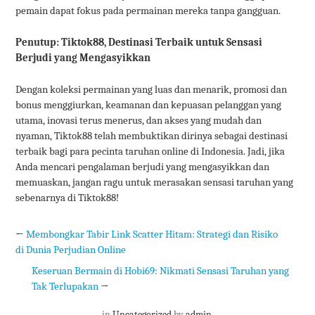
pemain dapat fokus pada permainan mereka tanpa gangguan.
Penutup: Tiktok88, Destinasi Terbaik untuk Sensasi
Berjudi yang Mengasyikkan
Dengan koleksi permainan yang luas dan menarik, promosi dan
bonus menggiurkan, keamanan dan kepuasan pelanggan yang
utama, inovasi terus menerus, dan akses yang mudah dan
nyaman, Tiktok88 telah membuktikan dirinya sebagai destinasi
terbaik bagi para pecinta taruhan online di Indonesia. Jadi, jika
Anda mencari pengalaman berjudi yang mengasyikkan dan
memuaskan, jangan ragu untuk merasakan sensasi taruhan yang
sebenarnya di Tiktok88!
←
Membongkar Tabir Link Scatter Hitam: Strategi dan Risiko
di Dunia Perjudian Online
Keseruan Bermain di Hobi69: Nikmati Sensasi Taruhan yang
Tak Terlupakan
→
in
Uncategorized
by
admin
.