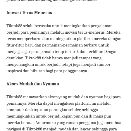
Inovasi Terus Menerus
Tiktok88 selalu berusaha untuk meningkatkan pengalaman
berjudi para pemainnya melalui inovasi terus-menerus. Mereka
terus memperbarui dan meningkatkan platform mereka dengan
fitur-fitur baru dan permainan-permainan terbaru untuk
menjaga agar para pemain tetap tertarik dan terhibur. Dengan
demikian, Tiktok88 tidak hanya menjadi tempat yang
menyenangkan untuk berjudi, tetapi juga menjadi sumber
inspirasi dan hiburan bagi para penggunanya.
Akses Mudah dan Nyaman
Tiktok88 menawarkan akses yang mudah dan nyaman bagi para
pemainnya. Mereka dapat mengakses platform ini melalui
komputer desktop atau perangkat seluler, sehingga
memungkinkan untuk berjudi kapan pun dan di mana pun
mereka berada. Antarmuka yang ramah pengguna juga membuat
navigasi di Tiktok88 menjadi mudah dan lancar, sehingga para