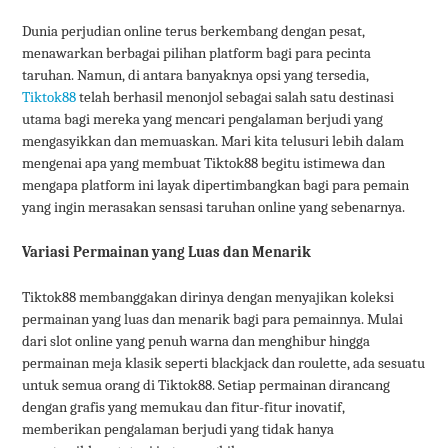
Dunia perjudian online terus berkembang dengan pesat,
menawarkan berbagai pilihan platform bagi para pecinta
taruhan. Namun, di antara banyaknya opsi yang tersedia,
Tiktok88
telah berhasil menonjol sebagai salah satu destinasi
utama bagi mereka yang mencari pengalaman berjudi yang
mengasyikkan dan memuaskan. Mari kita telusuri lebih dalam
mengenai apa yang membuat Tiktok88 begitu istimewa dan
mengapa platform ini layak dipertimbangkan bagi para pemain
yang ingin merasakan sensasi taruhan online yang sebenarnya.
Variasi Permainan yang Luas dan Menarik
Tiktok88 membanggakan dirinya dengan menyajikan koleksi
permainan yang luas dan menarik bagi para pemainnya. Mulai
dari slot online yang penuh warna dan menghibur hingga
permainan meja klasik seperti blackjack dan roulette, ada sesuatu
untuk semua orang di Tiktok88. Setiap permainan dirancang
dengan grafis yang memukau dan fitur-fitur inovatif,
memberikan pengalaman berjudi yang tidak hanya