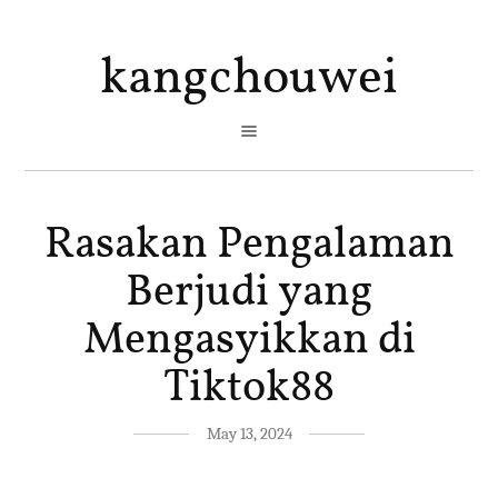
kangchouwei
Rasakan Pengalaman
Berjudi yang
Mengasyikkan di
Tiktok88
May 13, 2024