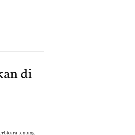
kan di
berbicara tentang