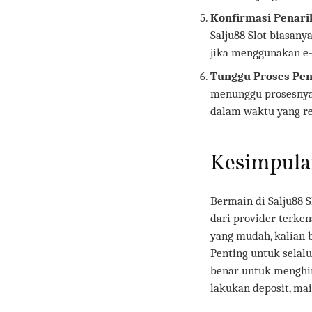
Konfirmasi Penari
Salju88 Slot biasan
jika menggunakan e-w
Tunggu Proses Pen
menunggu prosesnya.
dalam waktu yang rel
Kesimpula
Bermain di Salju88 
dari provider terken
yang mudah, kalian 
Penting untuk selal
benar untuk menghind
lakukan deposit, mai