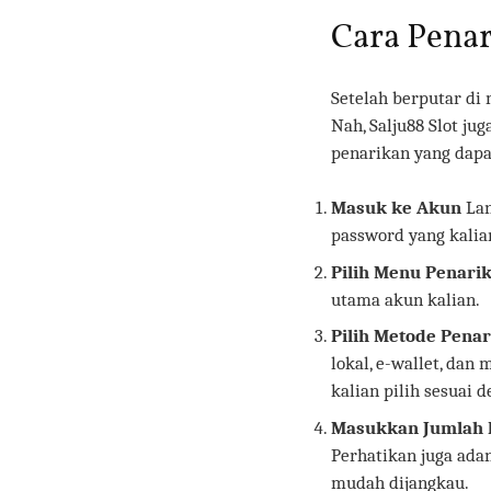
Cara Penar
Setelah berputar di
Nah, Salju88 Slot j
penarikan yang dapat
Masuk ke Akun
Lan
password yang kalia
Pilih Menu Penari
utama akun kalian.
Pilih Metode Pena
lokal, e-wallet, dan
kalian pilih sesuai 
Masukkan Jumlah 
Perhatikan juga ada
mudah dijangkau.