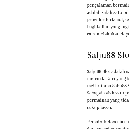
pengalaman bermain
adalah salah satu p
provider terkenal, s
bagi kalian yang ing
cara melakukan depo
Salju88 Sl
Salju88 Slot adalah 
menarik. Dari yang k
tarik utama Salju88 
Sebagai salah satu 
permainan yang tida
cukup besar.
Pemain Indonesia su
dan variasi permain