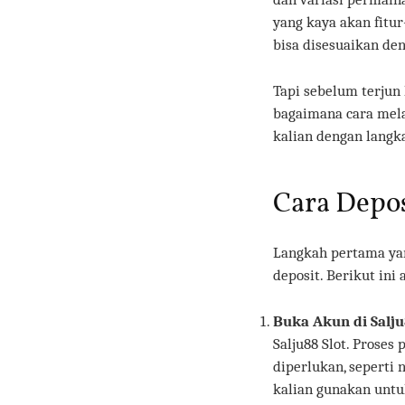
yang kaya akan fitur
bisa disesuaikan d
Tapi sebelum terjun
bagaimana cara mela
kalian dengan langk
Cara Deposi
Langkah pertama ya
deposit. Berikut in
Buka Akun di Salju
Salju88 Slot. Proses
diperlukan, seperti
kalian gunakan untuk