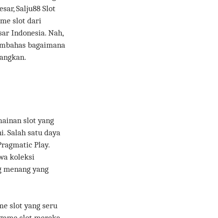
r, Salju88 Slot
me slot dari
sar Indonesia. Nah,
 membahas bagaimana
nangkan.
mainan slot yang
i. Salah satu daya
Pragmatic Play.
wa koleksi
ng menang yang
e slot yang seru
-game slot mereka