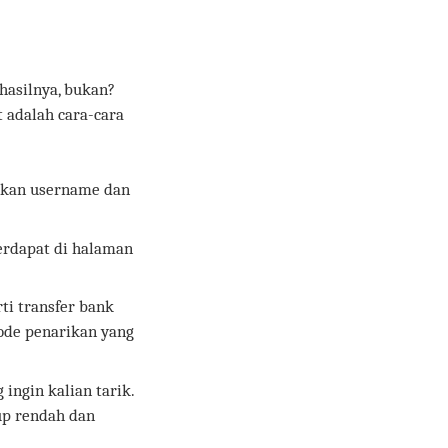
hasilnya, bukan?
 adalah cara-cara
tikan username dan
erdapat di halaman
ti transfer bank
tode penarikan yang
ingin kalian tarik.
up rendah dan