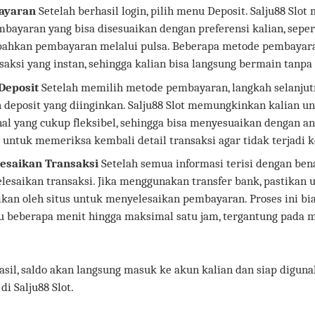
ayaran
Setelah berhasil login, pilih menu Deposit. Salju88 Slo
bayaran yang bisa disesuaikan dengan preferensi kalian, seper
au bahkan pembayaran melalui pulsa. Beberapa metode pembayar
ksi yang instan, sehingga kalian bisa langsung bermain tanp
Deposit
Setelah memilih metode pembayaran, langkah selanjut
deposit yang diinginkan. Salju88 Slot memungkinkan kalian u
al yang cukup fleksibel, sehingga bisa menyesuaikan dengan a
a untuk memeriksa kembali detail transaksi agar tidak terjadi 
lesaikan Transaksi
Setelah semua informasi terisi dengan ben
elesaikan transaksi. Jika menggunakan transfer bank, pastikan
rikan oleh situs untuk menyelesaikan pembayaran. Proses ini bi
beberapa menit hingga maksimal satu jam, tergantung pada m
hasil, saldo akan langsung masuk ke akun kalian dan siap digu
di Salju88 Slot.