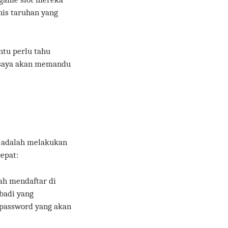
enis taruhan yang
ntu perlu tahu
, saya akan memandu
adalah melakukan
epat:
ah mendaftar di
ibadi yang
 password yang akan