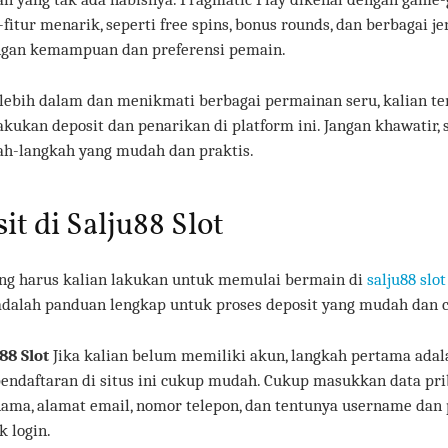
-fitur menarik, seperti free spins, bonus rounds, dan berbagai j
engan kemampuan dan preferensi pemain.
 lebih dalam dan menikmati berbagai permainan seru, kalian te
kukan deposit dan penarikan di platform ini. Jangan khawatir
ah-langkah yang mudah dan praktis.
t di Salju88 Slot
ng harus kalian lakukan untuk memulai bermain di
salju88 slot
i adalah panduan lengkap untuk proses deposit yang mudah dan c
88 Slot
Jika kalian belum memiliki akun, langkah pertama adal
 pendaftaran di situs ini cukup mudah. Cukup masukkan data pr
 nama, alamat email, nomor telepon, dan tentunya username dan
 login.