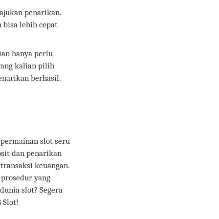
ajukan penarikan.
bisa lebih cepat
ian hanya perlu
ang kalian pilih
enarikan berhasil.
permainan slot seru
osit dan penarikan
transaksi keuangan.
 prosedur yang
dunia slot? Segera
 Slot!