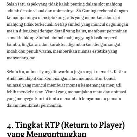
Salah satu aspek yang tidak kalah penting dalam slot mahjong
adalah desain visual dan animasinya. SA Gaming terkenal dengan
kemampuannya menciptakan grafis yang memukau, dan slot
mahjong tidak terkecuali. Setiap simbol yang muncul di gulungan
mesin dilengkapi dengan detail yang halus, membuat permainan
semakin hidup. Simbol-simbol mahjong yang klasik, seperti
bambu, lingkaran, dan karakter, digambarkan dengan sangat
indah dan penuh warna, memberikan nuansa estetika yang
menyenangkan.
Selain itu, animasi yang ditawarkan juga sangat menarik. Ketika
Anda mendapatkan kemenangan atau memicu fitur bonus,
animasi yang muncul membuat momen kemenangan menjadi
lebih mendebarkan. Visual yang memanjakan mata dan animasi
yang menyegarkan ini tentu menambah kenyamanan pemain
dalam menikmati permainan.
4.
Tingkat RTP (Return to Player)
yang Menguntungkan