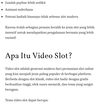
Jumlah payline lebih sedikit
Animasi sederhana
Potensi hadiah biasanya tidak sebesar slot modern
Karena itulah sebagian pemain beralih ke jenis slot yang lebih
inovatif untuk mendapatkan pengalaman bermain yang lebih
variatif.
Apa Itu Video Slot?
Video slot adalah generasi modern dari permainan slot online
yang kini menjadi jenis paling populer di berbagai platform.
Berbeda dengan slot klasik, video slot hadir dengan grafis
berkualitas tinggi, efek suara menarik, dan tema yang sangat
beragam.
Tema video slot dapat berupa: