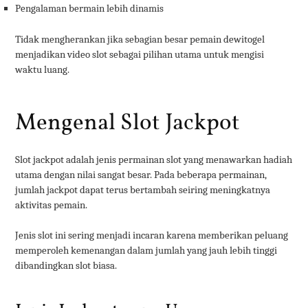
Pengalaman bermain lebih dinamis
Tidak mengherankan jika sebagian besar pemain dewitogel
menjadikan video slot sebagai pilihan utama untuk mengisi
waktu luang.
Mengenal Slot Jackpot
Slot jackpot adalah jenis permainan slot yang menawarkan hadiah
utama dengan nilai sangat besar. Pada beberapa permainan,
jumlah jackpot dapat terus bertambah seiring meningkatnya
aktivitas pemain.
Jenis slot ini sering menjadi incaran karena memberikan peluang
memperoleh kemenangan dalam jumlah yang jauh lebih tinggi
dibandingkan slot biasa.