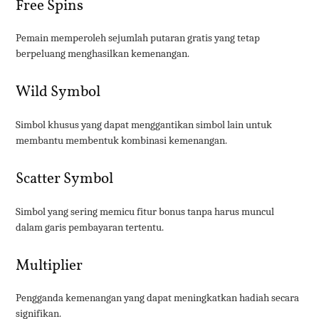
Free Spins
Pemain memperoleh sejumlah putaran gratis yang tetap
berpeluang menghasilkan kemenangan.
Wild Symbol
Simbol khusus yang dapat menggantikan simbol lain untuk
membantu membentuk kombinasi kemenangan.
Scatter Symbol
Simbol yang sering memicu fitur bonus tanpa harus muncul
dalam garis pembayaran tertentu.
Multiplier
Pengganda kemenangan yang dapat meningkatkan hadiah secara
signifikan.