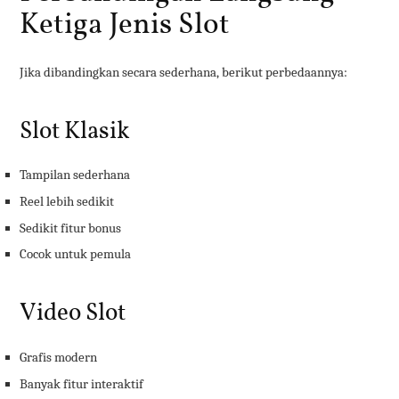
Ketiga Jenis Slot
Jika dibandingkan secara sederhana, berikut perbedaannya:
Slot Klasik
Tampilan sederhana
Reel lebih sedikit
Sedikit fitur bonus
Cocok untuk pemula
Video Slot
Grafis modern
Banyak fitur interaktif