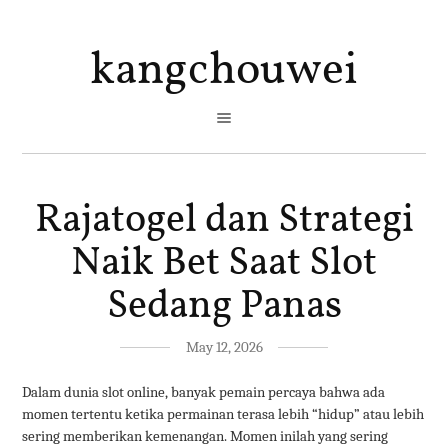
kangchouwei
Rajatogel dan Strategi
Naik Bet Saat Slot
Sedang Panas
May 12, 2026
Dalam dunia slot online, banyak pemain percaya bahwa ada
momen tertentu ketika permainan terasa lebih “hidup” atau lebih
sering memberikan kemenangan. Momen inilah yang sering