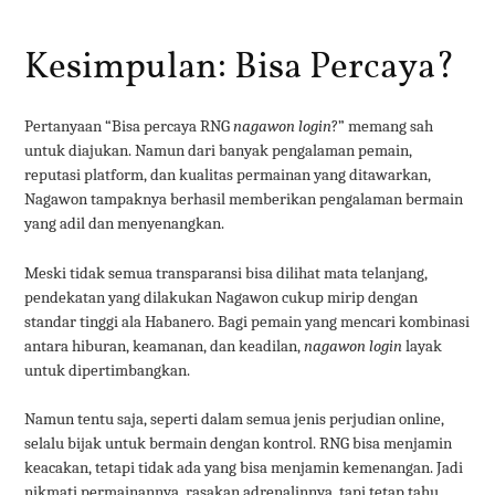
Kesimpulan: Bisa Percaya?
Pertanyaan “Bisa percaya RNG
nagawon login
?” memang sah
untuk diajukan. Namun dari banyak pengalaman pemain,
reputasi platform, dan kualitas permainan yang ditawarkan,
Nagawon tampaknya berhasil memberikan pengalaman bermain
yang adil dan menyenangkan.
Meski tidak semua transparansi bisa dilihat mata telanjang,
pendekatan yang dilakukan Nagawon cukup mirip dengan
standar tinggi ala Habanero. Bagi pemain yang mencari kombinasi
antara hiburan, keamanan, dan keadilan,
nagawon login
layak
untuk dipertimbangkan.
Namun tentu saja, seperti dalam semua jenis perjudian online,
selalu bijak untuk bermain dengan kontrol. RNG bisa menjamin
keacakan, tetapi tidak ada yang bisa menjamin kemenangan. Jadi
nikmati permainannya, rasakan adrenalinnya, tapi tetap tahu