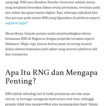
asing lagi. RNG atau
Random Number Generator
adalah sistem
yang menjamin keacakan dalam setiap permainan, terutama pada
slot online dan game kasino digital. Tapi, seberapa yakinkah kita
bisa percaya pada sistem RNG yang digunakan di platform seperti
nagawon login
?
Menariknya, banyak pemain mulai membandingkan sistem
keamanan RNG di Nagawon dengan penyedia ternama seperti
Habanero. Wajar saja, karena kedua nama ini sering muncul
dalam diskusi komunitas judi online yang mencari platform adil
dan transparan.
Apa Itu RNG dan Mengapa
Penting?
RNG adalah teknologi inti di balik permainan slot dan meja
virtual. Ia bertugas mengacak hasil secara real-time, sehingga
pemain tidak bisa memprediksi atau memanipulasi hasil. Dalam