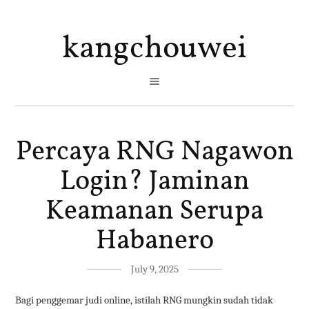
kangchouwei
Percaya RNG Nagawon
Login? Jaminan
Keamanan Serupa
Habanero
July 9, 2025
Bagi penggemar judi online, istilah RNG mungkin sudah tidak