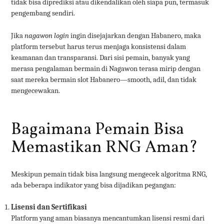
tidak bisa diprediksi atau dikendalikan oleh siapa pun, termasuk
pengembang sendiri.
Jika
nagawon login
ingin disejajarkan dengan Habanero, maka
platform tersebut harus terus menjaga konsistensi dalam
keamanan dan transparansi. Dari sisi pemain, banyak yang
merasa pengalaman bermain di Nagawon terasa mirip dengan
saat mereka bermain slot Habanero—smooth, adil, dan tidak
mengecewakan.
Bagaimana Pemain Bisa
Memastikan RNG Aman?
Meskipun pemain tidak bisa langsung mengecek algoritma RNG,
ada beberapa indikator yang bisa dijadikan pegangan:
Lisensi dan Sertifikasi
Platform yang aman biasanya mencantumkan lisensi resmi dari