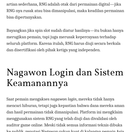
artian sederhana, RNG adalah otak dari permainan digital—jika
RNG-nya rusak atau bisa dimanipulasi, maka keadilan permainan
bisa dipertanyakan.
Bayangkan jika spin slot sudah diatur hasilnya—itu bukan hanya
merugikan pemain, tapi juga merusak kepercayaan terhadap
seluruh platform. Karena itulah, RNG harus diuji secara berkala
dan disertifikasi oleh pihak ketiga yang independen.
Nagawon Login dan Sistem
Keamanannya
Saat pemain mengakses
nagawon login
, mereka tidak hanya
mencari hiburan, tetapi juga kepastian bahwa dana mereka aman
dan hasil permainan tidak dimanipulasi. Platform ini mengklaim
menggunakan sistem RNG yang telah diuji dan divalidasi oleh
auditor game online. Meski tidak semua informasi teknis dibuka
ke publik, reputasi Nagawon cukup kuat di kalangan pemain Asia