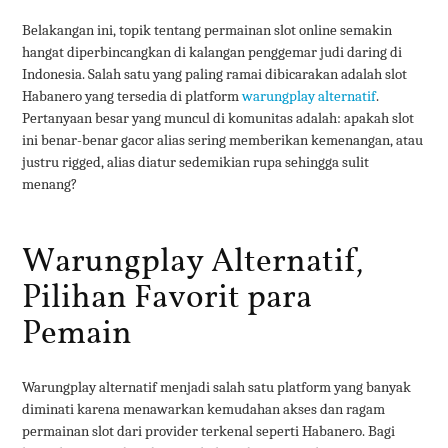
Belakangan ini, topik tentang permainan slot online semakin
hangat diperbincangkan di kalangan penggemar judi daring di
Indonesia. Salah satu yang paling ramai dibicarakan adalah slot
Habanero yang tersedia di platform
warungplay alternatif
.
Pertanyaan besar yang muncul di komunitas adalah: apakah slot
ini benar-benar gacor alias sering memberikan kemenangan, atau
justru rigged, alias diatur sedemikian rupa sehingga sulit
menang?
Warungplay Alternatif,
Pilihan Favorit para
Pemain
Warungplay alternatif menjadi salah satu platform yang banyak
diminati karena menawarkan kemudahan akses dan ragam
permainan slot dari provider terkenal seperti Habanero. Bagi