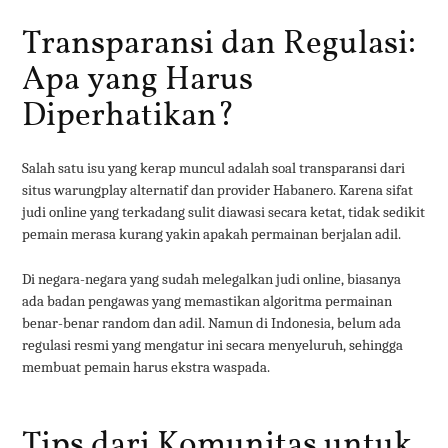
Transparansi dan Regulasi:
Apa yang Harus
Diperhatikan?
Salah satu isu yang kerap muncul adalah soal transparansi dari
situs warungplay alternatif dan provider Habanero. Karena sifat
judi online yang terkadang sulit diawasi secara ketat, tidak sedikit
pemain merasa kurang yakin apakah permainan berjalan adil.
Di negara-negara yang sudah melegalkan judi online, biasanya
ada badan pengawas yang memastikan algoritma permainan
benar-benar random dan adil. Namun di Indonesia, belum ada
regulasi resmi yang mengatur ini secara menyeluruh, sehingga
membuat pemain harus ekstra waspada.
Tips dari Komunitas untuk