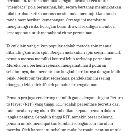
permainan. Mereka memulai dengan taruhan kecil untuk
“membaca” pola permainan, lalu secara bertahap meningkatkan
nilai taruhan ketika merasa mesin mulai menunjukkan tanda-
tanda memberikan kemenangan. Strategi ini membantu
mengurangi risiko kerugian besar di awal sekaligus memberi
kesempatan untuk memahami ritme permainan.
Teknik lain yang cukup populer adalah metode spin manual
dibandingkan auto spin. Dengan melakukan spin secara manual,
pemain merasa memiliki kontrol lebih terhadap permainan.
Mereka bisa berhenti sejenak, mengamati hasil putaran
sebelumnya, dan menentukan langkah berikutnya dengan lebih
bijak. Meskipun terlihat sederhana, pendekatan ini sering
dianggap lebih efektif oleh pemain berpengalaman.
Pemain pro juga cenderung memilih game dengan tingkat Return
to Player (RTP) yang tinggi. RTP adalah persentase teoretis dari
total taruhan yang akan dikembalikan kepada pemain dalam
jangka panjang. Semakin tinggi RTP, semakin besar peluang
pemain untuk mendapatkan kembali sebagian dari taruhan
mereka. Oleh karena itu, sebelum mulai bermain, penting untuk