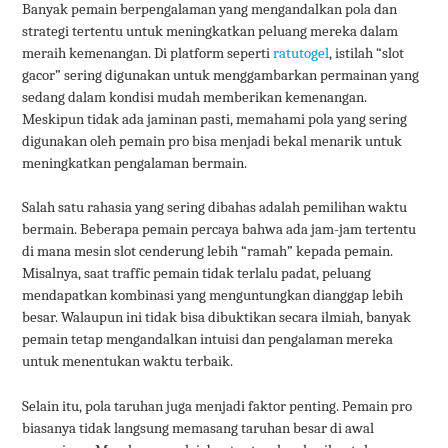
Banyak pemain berpengalaman yang mengandalkan pola dan
strategi tertentu untuk meningkatkan peluang mereka dalam
meraih kemenangan. Di platform seperti
ratutogel
, istilah “slot
gacor” sering digunakan untuk menggambarkan permainan yang
sedang dalam kondisi mudah memberikan kemenangan.
Meskipun tidak ada jaminan pasti, memahami pola yang sering
digunakan oleh pemain pro bisa menjadi bekal menarik untuk
meningkatkan pengalaman bermain.
Salah satu rahasia yang sering dibahas adalah pemilihan waktu
bermain. Beberapa pemain percaya bahwa ada jam-jam tertentu
di mana mesin slot cenderung lebih “ramah” kepada pemain.
Misalnya, saat traffic pemain tidak terlalu padat, peluang
mendapatkan kombinasi yang menguntungkan dianggap lebih
besar. Walaupun ini tidak bisa dibuktikan secara ilmiah, banyak
pemain tetap mengandalkan intuisi dan pengalaman mereka
untuk menentukan waktu terbaik.
Selain itu, pola taruhan juga menjadi faktor penting. Pemain pro
biasanya tidak langsung memasang taruhan besar di awal