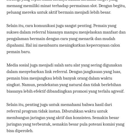
memang memiliki minat terhadap permainan slot. Dengan begitu,
peluang mereka untuk aktif bermain menjadi lebih besar.
Selain itu, cara komunikasi juga sangat penting. Pemain yang
sukses dalam referral biasanya mampu menjelaskan manfaat dan
pengalaman bermain dengan cara yang menarik dan mudah
dipahami. Hal ini membantu meningkatkan kepercayaan calon
pemain baru.
Media sosial juga menjadi salah satu alat yang sering digunakan
dalam menyebarkan link referral. Dengan jangkauan yang luas,
pemain bisa menjangkau lebih banyak orang dalam waktu
singkat. Namun, pendekatan yang natural dan tidak berlebihan
biasanya lebih efektif dibandingkan promosi yang terlalu agresif.
Selain itu, penting juga untuk memahami bahwa hasil dari
referral program tidak instan. Dibutuhkan waktu untuk
membangun jaringan yang aktif dan konsisten. Semakin besar
jaringan yang terbentuk, semakin besar pula potensi komisi yang
bisa diperoleh.