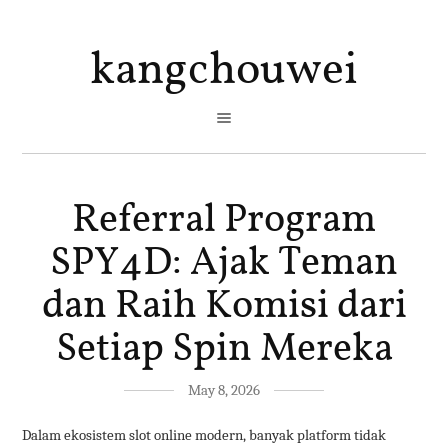
kangchouwei
Referral Program
SPY4D: Ajak Teman
dan Raih Komisi dari
Setiap Spin Mereka
May 8, 2026
Dalam ekosistem slot online modern, banyak platform tidak